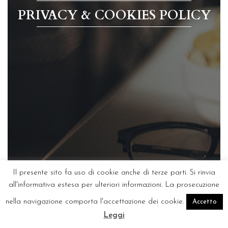
PRIVACY & COOKIES POLICY
Il presente sito fa uso di cookie anche di terze parti. Si rinvia
all'informativa estesa per ulteriori informazioni. La prosecuzione
nella navigazione comporta l'accettazione dei cookie.
Accetto
Leggi
CONTATTACI